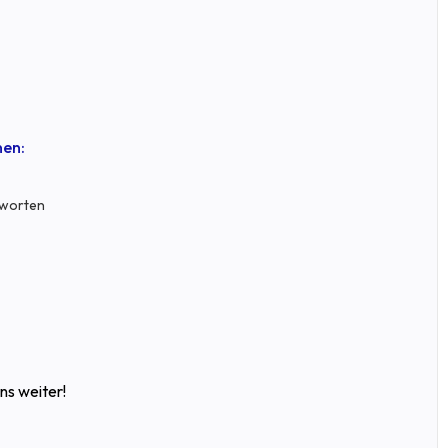
nen:
tworten
ns weiter!