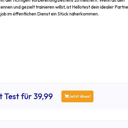
mit der richtigen Vorbereitung bestens zu meistern. Wenn du den
en und gezielt trainieren willst, ist Hellotest dein idealer Partne
mjob im öffentlichen Dienst ein Stück näherkommen.
 Test für 39,99
Jetzt üben!