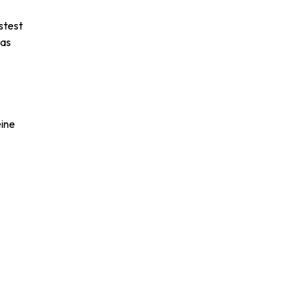
stest
das
eine