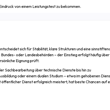
 Eindruck von einem Leistungstest zu bekommen.
entscheidet sich für Stabilität, klare Strukturen und eine sinnstifte
i Bundes- oder Landesbehörden – der Einstieg erfolgt häufig über
ersönliche Eignung prüft.
n der Sachbearbeitung über technische Dienste bis hin zu
 Ausbildung oder einem dualen Studium – etwa im gehobenen Dien
öffentlicher Dienst erfolgreich meistert, hat beste Chancen auf 