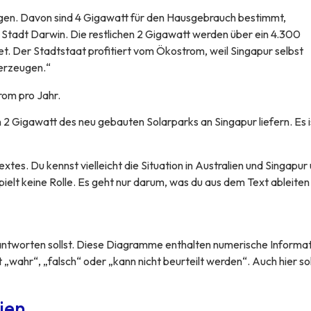
ugen. Davon sind 4 Gigawatt für den Hausgebrauch bestimmt,
en Stadt Darwin. Die restlichen 2 Gigawatt werden über ein 4.300
t. Der Stadtstaat profitiert vom Ökostrom, weil Singapur selbst
 erzeugen.“
rom pro Jahr.
2 Gigawatt des neu gebauten Solarparks an Singapur liefern. Es is
xtes. Du kennst vielleicht die Situation in Australien und Singapur
spielt keine Rolle. Es geht nur darum, was du aus dem Text ableiten
antworten sollst. Diese Diagramme enthalten numerische Informat
„wahr“, „falsch“ oder „kann nicht beurteilt werden“. Auch hier sol
ien