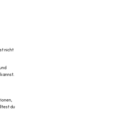
t nicht
 und
 kannst.
ionen,
ltest du