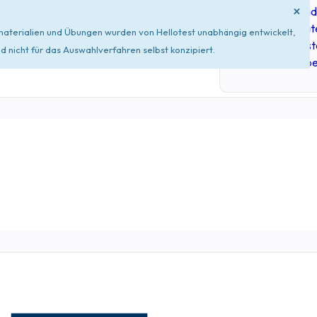
×
45% der Kandid
und Kandidat
tsmaterialien und Übungen wurden von Hellotest unabhängig entwickelt,
Prüfung best
nicht für das Auswahlverfahren selbst konzipiert.
ohne zu üb