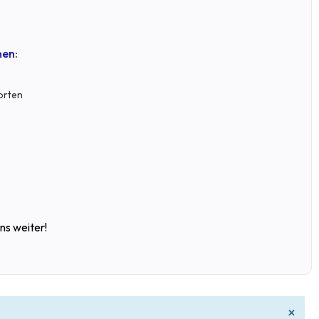
nen:
orten
ns weiter!
×