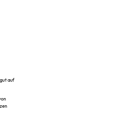
gut auf
von
tzen