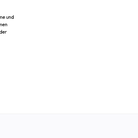
yme und
ymen
der