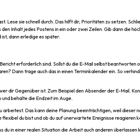
 Lese sie schnell durch. Das hilft dir, Prioritäten zu setzen. Schli
n Inhalt jedes Postens in ein oder zwei Zeilen. Gib dann die höchs
ist, dann erledige es später.
icht erforderlich sind. Sollst du die E-Mail selbst beantworten od
nbaren? Dann trage auch das in einen Terminkalender ein. So verhin
wer dir Gegenüber ist. Zum Beispiel den Absender der E-Mail. Konz
 und behalte die Endzeit im Auge.
 arbeitest. Das kann deine Planung beeinträchtigen, weil dieser n
 flexibel du bist und ob du auf unerwartete Ereignisse reagieren k
 du in einer realen Situation die Arbeit auch anderen überlassen k