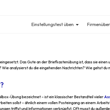
Einstellungstest üben
Firmenüber
esetzt. Das Gute an der Briefkastenübung ist, dass sie einen un
t? Wie analysierst du die eingehenden Nachrichten? Wie gehst du mi
e?
box-Übung bezeichnet – ist ein klassischer Bestandteil vieler
As
eiten sollst – ähnlich einem vollen Posteingang an einem Arbeitsta
heidungen triffst und Informationen verknüpfst. Oft musst du au